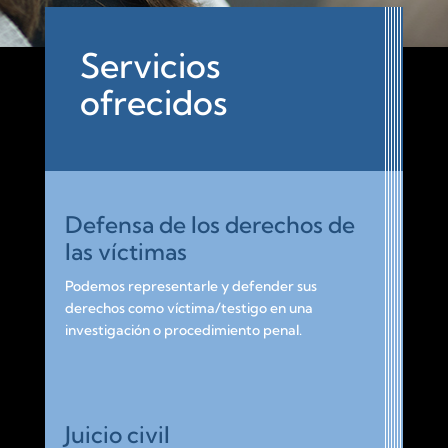
Servicios
ofrecidos
Defensa de los derechos de
las víctimas
Podemos representarle y defender sus
derechos como víctima/testigo en una
investigación o procedimiento penal.
Juicio civil