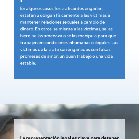
En algunos casos, los traficantes engañan,
estafan u obligan físicamente a las víctimas a
mantener relaciones sexuales a cambio de
dinero. En otros, se miente a las víctimas, se las
hiere, se las amenaza o se las manipula para que
trabajen en condiciones inhumanas o ilegales. Las
víctimas de la trata son engañadas con falsas
promesas de amor, un buen trabajo o una vida
estable.
La representación legal es clave para detener